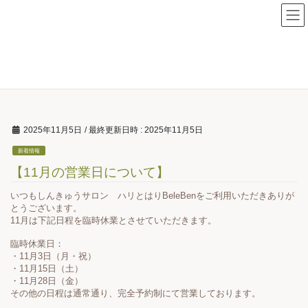
コ
ナ
ン
ビ
テ
ゲ
新着情報
ン
ー
ツ
シ
HOME
新着情報
【11月の営業日について】
へ
ョ
ス
ン
キ
に
ッ
移
2025年11月5日
/ 最終更新日時 :
2025年11月5日
プ
動
新着情報
【11月の営業日について】
いつもしんきゅうサロン ハリとはりBeleBenをご利用いただきありが
とうございます。
11月は下記日程を臨時休業とさせていただきます。
臨時休業日：
・11月3日（月・祝）
・11月15日（土）
・11月28日（金）
その他の日程は通常通り、完全予約制にて営業しております。