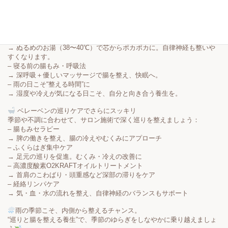
クベースの植物性ヨーグルトが腸内環境に◎
冷たいままでは腸を冷やすため、常温での摂取がおすすめです。
– 軽い運動で巡りアップ
→ ウォーキングやストレッチが、腸の動きと血流を促進します。
– 湯船につかる
→ ぬるめのお湯（38〜40℃）で芯からポカポカに。自律神経も整いや
すくなります。
– 寝る前の腸もみ・呼吸法
→ 深呼吸＋優しいマッサージで腸を整え、快眠へ。
– 雨の日こそ“整える時間”に
→ 湿度や冷えが気になる日こそ、自分と向き合う養生を。
ベレーベンの巡りケアでさらにスッキリ
季節や不調に合わせて、サロン施術で深く巡りを整えましょう：
– 腸もみセラピー
→ 脾の働きを整え、腸の冷えやむくみにアプローチ
– ふくらはぎ集中ケア
→ 足元の巡りを促進。むくみ・冷えの改善に
– 高濃度酸素O2KRAFTオイルトリートメント
→ 首肩のこわばり・頭重感など深部の滞りをケア
– 経絡リンパケア
→ 気・血・水の流れを整え、自律神経のバランスもサポート
雨の季節こそ、内側から整えるチャンス。
“巡りと腸を整える養生”で、季節のゆらぎをしなやかに乗り越えましょ