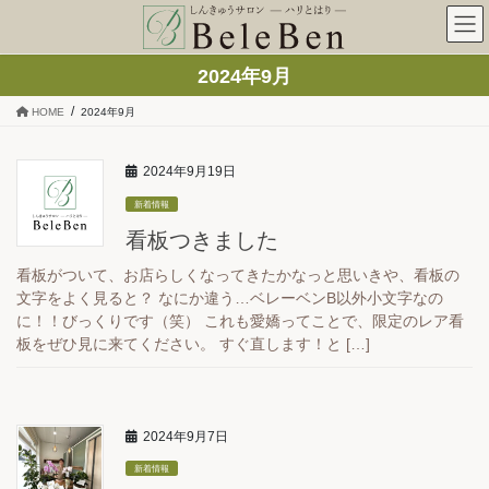
コ
ナ
ン
ビ
テ
ゲ
2024年9月
ン
ー
ツ
シ
HOME
2024年9月
へ
ョ
ス
ン
キ
に
2024年9月19日
ッ
移
新着情報
プ
動
看板つきました
看板がついて、お店らしくなってきたかなっと思いきや、看板の
文字をよく見ると？ なにか違う…ベレーベンB以外小文字なの
に！！びっくりです（笑） これも愛嬌ってことで、限定のレア看
板をぜひ見に来てください。 すぐ直します！と […]
2024年9月7日
新着情報